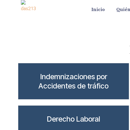
Ir
contenido
Inicio
Quién
al
contenido
Indemnizaciones por
Accidentes de tráfico
Derecho Laboral